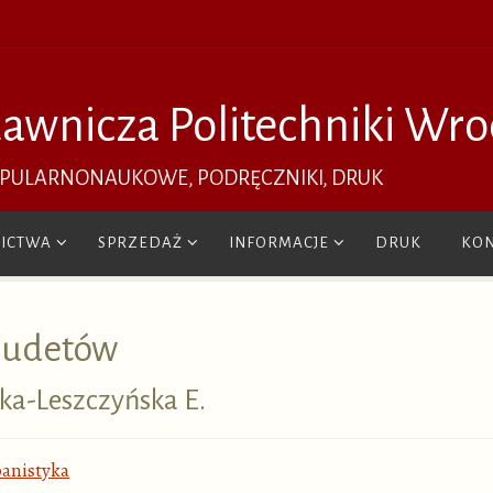
awnicza Politechniki Wro
OPULARNONAUKOWE, PODRĘCZNIKI, DRUK
ICTWA
SPRZEDAŻ
INFORMACJE
DRUK
KON
 Sudetów
ocka-Leszczyńska E.
banistyka