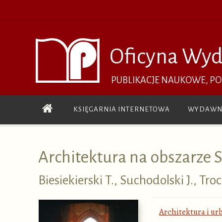
Przejdź
do
treści
Oficyna Wyd
PUBLIKACJE NAUKOWE, P
Przejdź
KSIĘGARNIA INTERNETOWA
WYDAWN
do
treści
Architektura na obszarze
Biesiekierski T., Suchodolski J., Tr
Architektura i ur