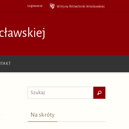
Logowanie
Witryna Politechniki Wrocławskiej
cławskiej
TAKT
Szukaj
Szukaj
dla:
Na skróty