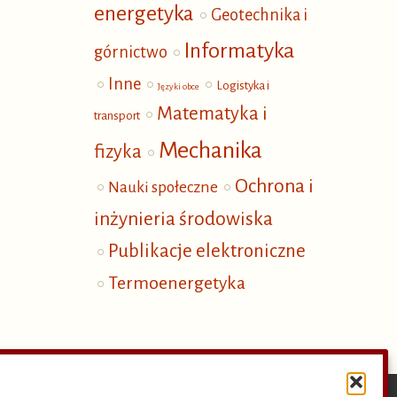
energetyka
Geotechnika i
Informatyka
górnictwo
Inne
Logistyka i
Języki obce
Matematyka i
transport
Mechanika
fizyka
Ochrona i
Nauki społeczne
inżynieria środowiska
Publikacje elektroniczne
Termoenergetyka