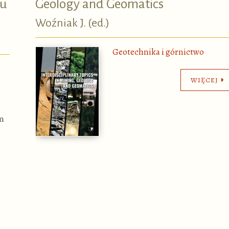
gu
Geology and Geomatics
Woźniak J. (ed.)
Geotechnika i górnictwo
WIĘCEJ
m