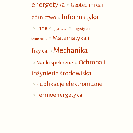
energetyka
Geotechnika i
Informatyka
górnictwo
Inne
Logistyka i
Języki obce
Matematyka i
transport
Mechanika
fizyka
Ochrona i
Nauki społeczne
inżynieria środowiska
Publikacje elektroniczne
Termoenergetyka