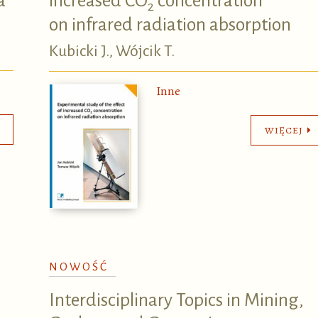
a
increased CO
concentration
2
on infrared radiation absorption
Kubicki J., Wójcik T.
Inne
WIĘCEJ
NOWOŚĆ
Interdisciplinary Topics in Mining,