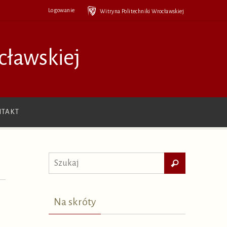
Logowanie
Witryna Politechniki Wrocławskiej
cławskiej
TAKT
Szukaj
Szukaj
dla:
Na skróty