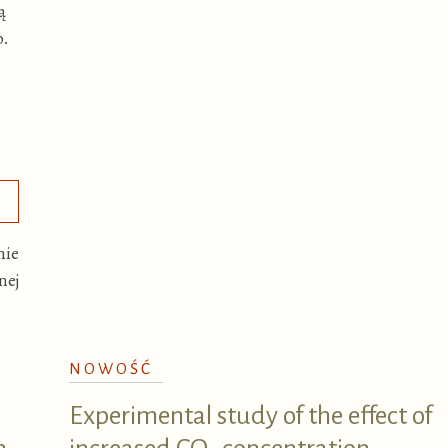
ą
o.
mie
nej
NOWOŚĆ
Experimental study of the effect of