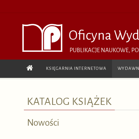
Przejdź
do
treści
Oficyna Wyd
PUBLIKACJE NAUKOWE, P
Przejdź
KSIĘGARNIA INTERNETOWA
WYDAWN
do
treści
KATALOG KSIĄŻEK
Nowości