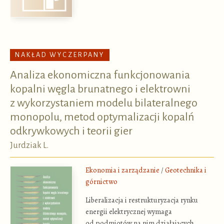
NAKŁAD WYCZERPANY
Analiza ekonomiczna funkcjonowania
kopalni węgla brunatnego i elektrowni
z wykorzystaniem modelu bilateralnego
monopolu, metod optymalizacji kopalń
odkrywkowych i teorii gier
Jurdziak L.
Ekonomia i zarządzanie
/
Geotechnika i
górnictwo
Liberalizacja i restrukturyzacja rynku
energii elektrycznej wymaga
od podmiotów na nim działających