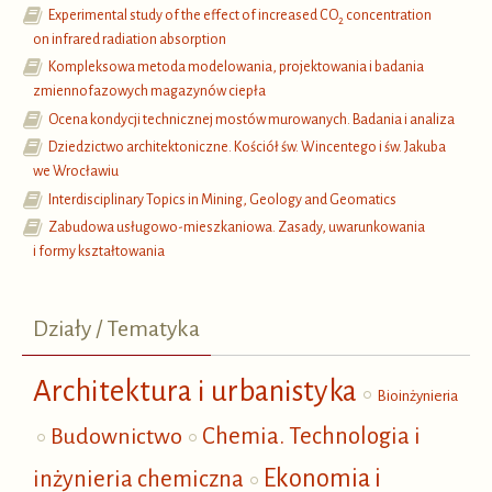
Experimental study of the effect of increased CO
concentration
2
on infrared radiation absorption
Kompleksowa metoda modelowania, projektowania i badania
zmiennofazowych magazynów ciepła
Ocena kondycji technicznej mostów murowanych. Badania i analiza
Dziedzictwo architektoniczne. Kościół św. Wincentego i św. Jakuba
we Wrocławiu
Interdisciplinary Topics in Mining, Geology and Geomatics
Zabudowa usługowo-mieszkaniowa. Zasady, uwarunkowania
i formy kształtowania
Działy / Tematyka
Architektura i urbanistyka
Bioinżynieria
Budownictwo
Chemia. Technologia i
Ekonomia i
inżynieria chemiczna