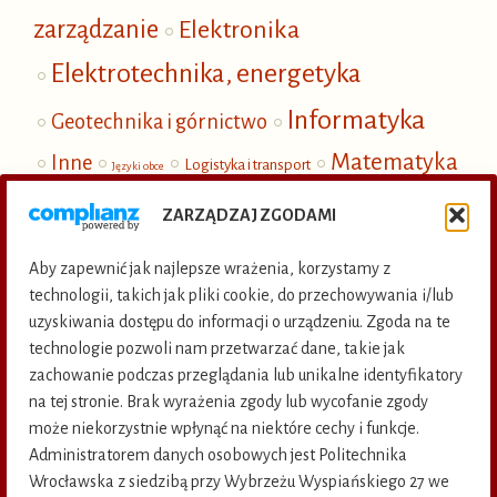
zarządzanie
Elektronika
Elektrotechnika, energetyka
Informatyka
Geotechnika i górnictwo
Matematyka
Inne
Logistyka i transport
Języki obce
Mechanika
i fizyka
Nauki społeczne
ZARZĄDZAJ ZGODAMI
Ochrona i inżynieria środowiska
Aby zapewnić jak najlepsze wrażenia, korzystamy z
Publikacje elektroniczne
technologii, takich jak pliki cookie, do przechowywania i/lub
uzyskiwania dostępu do informacji o urządzeniu. Zgoda na te
Termoenergetyka
technologie pozwoli nam przetwarzać dane, takie jak
zachowanie podczas przeglądania lub unikalne identyfikatory
na tej stronie. Brak wyrażenia zgody lub wycofanie zgody
KSIĘGARNIA INTERNETOWA
KATALOG KSIĄŻEK
może niekorzystnie wpłynąć na niektóre cechy i funkcje.
Administratorem danych osobowych jest Politechnika
KATALOG CZASOPISM
ZAMAWIANIE WYDAWNICTW
Wrocławska z siedzibą przy Wybrzeżu Wyspiańskiego 27 we