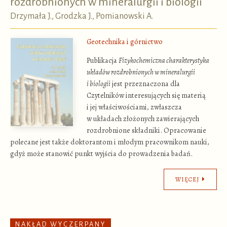
rozdrobnionych w mineralurgii i biologii
Drzymała J., Grodzka J., Pomianowski A.
Geotechnika i górnictwo
Publikacja
Fizykochemiczna charakterystyka
układów rozdrobnionych w mineralurgii
i biologii
jest przeznaczona dla
Czytelników interesujących się materią
i jej właściwościami, zwłaszcza
w układach złożonych zawierających
rozdrobnione składniki. Opracowanie
polecane jest także doktorantom i młodym pracownikom nauki,
gdyż może stanowić punkt wyjścia do prowadzenia badań.
WIĘCEJ
NAKŁAD WYCZERPANY