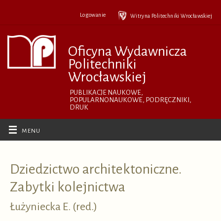
Przejdź
do
Logowanie
Witryna Politechniki Wrocławskiej
treści
Oficyna Wydawnicza
Politechniki
Wrocławskiej
PUBLIKACJE NAUKOWE,
POPULARNONAUKOWE, PODRĘCZNIKI,
DRUK
Dziedzictwo architektoniczne.
Zabytki kolejnictwa
Łużyniecka E. (red.)