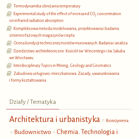
Termodynamika obniżania temperatury
Experimental study of the effect of increased CO
concentration
2
on infrared radiation absorption
Kompleksowa metoda modelowania, projektowania i badania
zmiennofazowych magazynów ciepła
Ocena kondycji technicznej mostów murowanych. Badania i analiza
Dziedzictwo architektoniczne. Kościół św. Wincentego i św. Jakuba
we Wrocławiu
Interdisciplinary Topics in Mining, Geology and Geomatics
Zabudowa usługowo-mieszkaniowa. Zasady, uwarunkowania
i formy kształtowania
Działy / Tematyka
Architektura i urbanistyka
Bioinżynieria
Budownictwo
Chemia. Technologia i