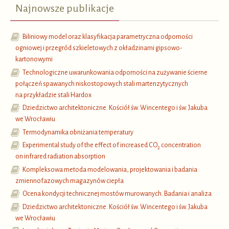
Najnowsze publikacje
Biliniowy model oraz klasyfikacja parametryczna odporności
ogniowej i przegród szkieletowych z okładzinami gipsowo-
kartonowymi
Technologiczne uwarunkowania odporności na zużywanie ścierne
połączeń spawanych niskostopowych stali martenzytycznych
na przykładzie stali Hardox
Dziedzictwo architektoniczne. Kościół św. Wincentego i św. Jakuba
we Wrocławiu
Termodynamika obniżania temperatury
Experimental study of the effect of increased CO
concentration
2
on infrared radiation absorption
Kompleksowa metoda modelowania, projektowania i badania
zmiennofazowych magazynów ciepła
Ocena kondycji technicznej mostów murowanych. Badania i analiza
Dziedzictwo architektoniczne. Kościół św. Wincentego i św. Jakuba
we Wrocławiu