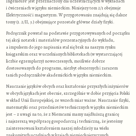
Ingenieure” jest przeznaczony dla uczestniczących w wykładach
i ćwiczeniach w języku niemieckim. Niniejszy tom 2/1 obejmuje
Elektryczność i magnetyzm. W przygotowaniu znajdują się dalsze
tomy (1. 2/II, 3.) obejmujące pozostałe główne działy fizyki.
Podręcznik powstał na podstawie przygotowywanych od początku
tej akcji notatek i materiałów prezentacyjnych do wykładu,
a impulsem do jego napisania stal się brak na naszym rynku
księgarskim oraz w uczelnianych bibliotekach (w wystarczającej
liczbie egzemplarzy) nowoczesnych, możliwie dobrze
dostosowanych do programu, niezbyt obszernych i zarazem
tanich podręczników akademickich w języku niemieckim.
Nauczanie języków obcych oraz kształcenie przyszłych inżynierów
w obcych językach jest obecnie, szczególnie w dobie przyjęcia Polski
w skład Unii Europejskiej, ze wszech miar ważne. Nauczanie fizyki,
matematyki oraz przedmiotów technicznych w języku niemieckim
jest – z uwagi na to, że z Niemcami mamy najdłuższą granicę
i najszerszą współpracę gospodarczą i techniczną, że jesteśmy
zainteresowani kształceniem naszej młodzieży na wielu
znakomitych uczelniach w krajach niemieckojęzycznych