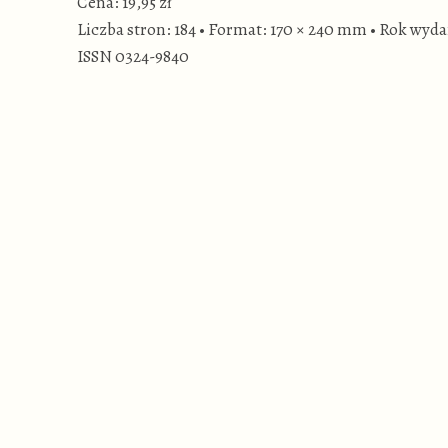
Cena: 19,95 zł
Liczba stron: 184
•
Format: 170 × 240 mm
•
Rok wyda
ISSN 0324-9840