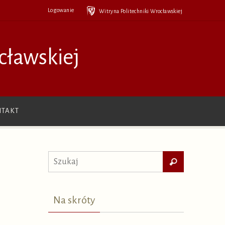
Logowanie
Witryna Politechniki Wrocławskiej
cławskiej
TAKT
Szukaj
Szukaj
dla:
Na skróty