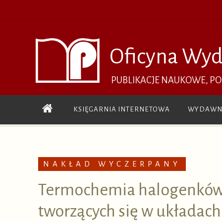
Przejdź
do
treści
Oficyna Wyd
PUBLIKACJE NAUKOWE, P
Przejdź
KSIĘGARNIA INTERNETOWA
WYDAWN
do
treści
NAKŁAD WYCZERPANY
Termochemia halogenków 
tworzących się w układac