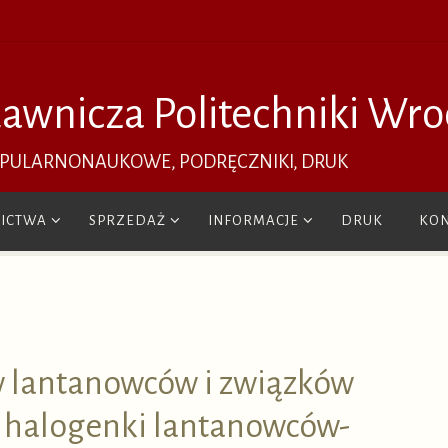
awnicza Politechniki Wro
OPULARNONAUKOWE, PODRĘCZNIKI, DRUK
ICTWA
SPRZEDAŻ
INFORMACJE
DRUK
KON
lantanowców i związków
h halogenki lantanowców-