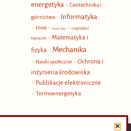
energetyka
Geotechnika i
Informatyka
górnictwo
Inne
Logistyka i
Języki obce
Matematyka i
transport
Mechanika
fizyka
Ochrona i
Nauki społeczne
inżynieria środowiska
Publikacje elektroniczne
Termoenergetyka