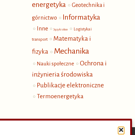
energetyka
Geotechnika i
Informatyka
górnictwo
Inne
Logistyka i
Języki obce
Matematyka i
transport
Mechanika
fizyka
Ochrona i
Nauki społeczne
inżynieria środowiska
Publikacje elektroniczne
Termoenergetyka