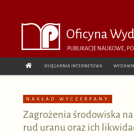
Przejdź
do
treści
Oficyna Wyd
PUBLIKACJE NAUKOWE, P
Przejdź
KSIĘGARNIA INTERNETOWA
WYDAWN
do
treści
NAKŁAD WYCZERPANY
Zagrożenia środowiska na
rud uranu oraz ich likwida