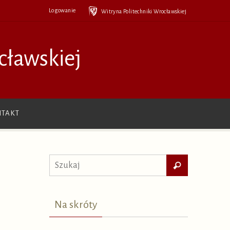
Logowanie
Witryna Politechniki Wrocławskiej
cławskiej
TAKT
Szukaj
Szukaj
dla:
Na skróty