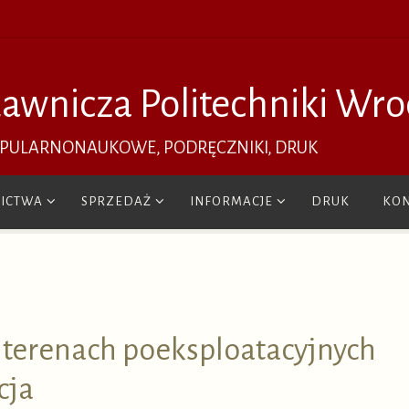
awnicza Politechniki Wro
OPULARNONAUKOWE, PODRĘCZNIKI, DRUK
ICTWA
SPRZEDAŻ
INFORMACJE
DRUK
KON
 terenach poeksploatacyjnych
cja