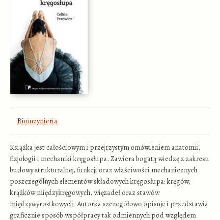
Bioinżynieria
Książka jest całościowym i przejrzystym omówieniem anatomii,
fizjologii i mechaniki kręgosłupa. Zawiera bogatą wiedzę z zakresu
budowy strukturalnej, funkcji oraz właściwości mechanicznych
poszczególnych elementów składowych kręgosłupa: kręgów,
krążków międzykręgowych, więzadeł oraz stawów
międzywyrostkowych. Autorka szczegółowo opisuje i przedstawia
graficznie sposób współpracy tak odmiennych pod względem