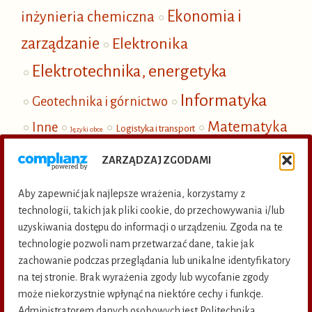
Ekonomia i
inżynieria chemiczna
zarządzanie
Elektronika
Elektrotechnika, energetyka
Informatyka
Geotechnika i górnictwo
Matematyka
Inne
Logistyka i transport
Języki obce
Mechanika
i fizyka
Nauki społeczne
ZARZĄDZAJ ZGODAMI
Ochrona i inżynieria środowiska
Aby zapewnić jak najlepsze wrażenia, korzystamy z
Publikacje elektroniczne
technologii, takich jak pliki cookie, do przechowywania i/lub
uzyskiwania dostępu do informacji o urządzeniu. Zgoda na te
Termoenergetyka
technologie pozwoli nam przetwarzać dane, takie jak
zachowanie podczas przeglądania lub unikalne identyfikatory
na tej stronie. Brak wyrażenia zgody lub wycofanie zgody
KSIĘGARNIA INTERNETOWA
KATALOG KSIĄŻEK
może niekorzystnie wpłynąć na niektóre cechy i funkcje.
Administratorem danych osobowych jest Politechnika