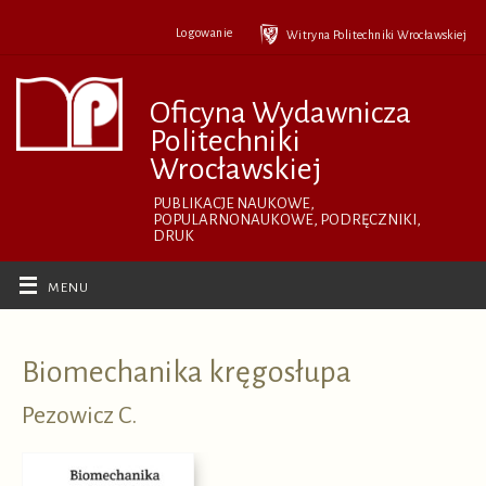
Przejdź
do
Logowanie
Witryna Politechniki Wrocławskiej
treści
Oficyna Wydawnicza
Politechniki
Wrocławskiej
PUBLIKACJE NAUKOWE,
POPULARNONAUKOWE, PODRĘCZNIKI,
DRUK
Biomechanika kręgosłupa
Pezowicz C.