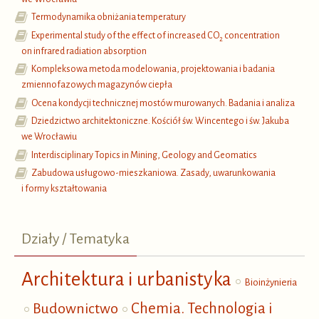
Termodynamika obniżania temperatury
Experimental study of the effect of increased CO
concentration
2
on infrared radiation absorption
Kompleksowa metoda modelowania, projektowania i badania
zmiennofazowych magazynów ciepła
Ocena kondycji technicznej mostów murowanych. Badania i analiza
Dziedzictwo architektoniczne. Kościół św. Wincentego i św. Jakuba
we Wrocławiu
Interdisciplinary Topics in Mining, Geology and Geomatics
Zabudowa usługowo-mieszkaniowa. Zasady, uwarunkowania
i formy kształtowania
Działy / Tematyka
Architektura i urbanistyka
Bioinżynieria
Budownictwo
Chemia. Technologia i