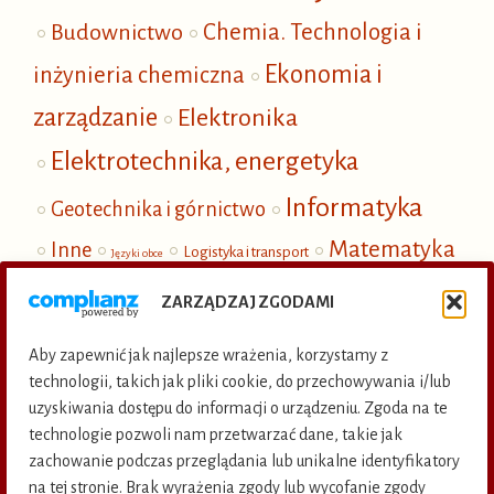
Budownictwo
Chemia. Technologia i
Ekonomia i
inżynieria chemiczna
zarządzanie
Elektronika
Elektrotechnika, energetyka
Informatyka
Geotechnika i górnictwo
Matematyka
Inne
Logistyka i transport
Języki obce
Mechanika
i fizyka
Nauki społeczne
ZARZĄDZAJ ZGODAMI
Ochrona i inżynieria środowiska
Aby zapewnić jak najlepsze wrażenia, korzystamy z
Publikacje elektroniczne
technologii, takich jak pliki cookie, do przechowywania i/lub
uzyskiwania dostępu do informacji o urządzeniu. Zgoda na te
Termoenergetyka
technologie pozwoli nam przetwarzać dane, takie jak
zachowanie podczas przeglądania lub unikalne identyfikatory
na tej stronie. Brak wyrażenia zgody lub wycofanie zgody