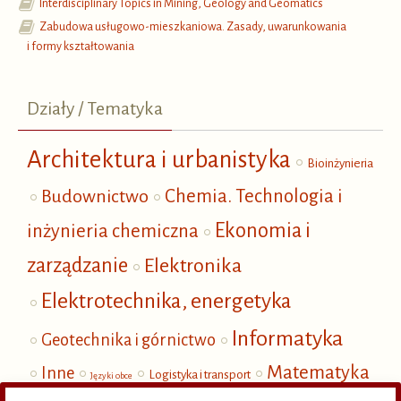
Interdisciplinary Topics in Mining, Geology and Geomatics
Zabudowa usługowo-mieszkaniowa. Zasady, uwarunkowania
i formy kształtowania
Działy / Tematyka
Architektura i urbanistyka
Bioinżynieria
Budownictwo
Chemia. Technologia i
Ekonomia i
inżynieria chemiczna
zarządzanie
Elektronika
Elektrotechnika, energetyka
Informatyka
Geotechnika i górnictwo
Matematyka
Inne
Logistyka i transport
Języki obce