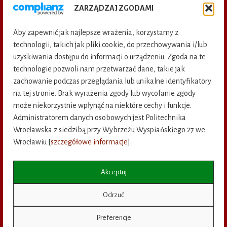
Mechanika
i fizyka
Nauki społeczne
ZARZĄDZAJ ZGODAMI
Ochrona i inżynieria środowiska
Aby zapewnić jak najlepsze wrażenia, korzystamy z
Publikacje elektroniczne
technologii, takich jak pliki cookie, do przechowywania i/lub
uzyskiwania dostępu do informacji o urządzeniu. Zgoda na te
Termoenergetyka
technologie pozwoli nam przetwarzać dane, takie jak
zachowanie podczas przeglądania lub unikalne identyfikatory
na tej stronie. Brak wyrażenia zgody lub wycofanie zgody
KSIĘGARNIA INTERNETOWA
KATALOG KSIĄŻEK
może niekorzystnie wpłynąć na niektóre cechy i funkcje.
Administratorem danych osobowych jest Politechnika
KATALOG CZASOPISM
ZAMAWIANIE WYDAWNICTW
Wrocławska z siedzibą przy Wybrzeżu Wyspiańskiego 27 we
Wrocławiu [
szczegółowe informacje
].
KONTAKT
Akceptuj
Deklaracja dostępności
Odrzuć
©
Preferencje
Copyright
Oficyna Wydawnicza Politechniki Wrocławskiej, 2016-2026