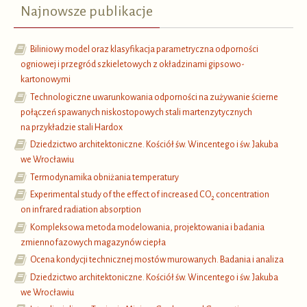
Najnowsze publikacje
Biliniowy model oraz klasyfikacja parametryczna odporności
ogniowej i przegród szkieletowych z okładzinami gipsowo-
kartonowymi
Technologiczne uwarunkowania odporności na zużywanie ścierne
połączeń spawanych niskostopowych stali martenzytycznych
na przykładzie stali Hardox
Dziedzictwo architektoniczne. Kościół św. Wincentego i św. Jakuba
we Wrocławiu
Termodynamika obniżania temperatury
Experimental study of the effect of increased CO
concentration
2
on infrared radiation absorption
Kompleksowa metoda modelowania, projektowania i badania
zmiennofazowych magazynów ciepła
Ocena kondycji technicznej mostów murowanych. Badania i analiza
Dziedzictwo architektoniczne. Kościół św. Wincentego i św. Jakuba
we Wrocławiu