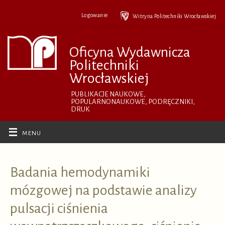
Przejdź
do
Logowanie
Witryna Politechniki Wrocławskiej
treści
Oficyna Wydawnicza
Politechniki
Wrocławskiej
PUBLIKACJE NAUKOWE,
POPULARNONAUKOWE, PODRĘCZNIKI,
DRUK
Badania hemodynamiki
mózgowej na podstawie analizy
pulsacji ciśnienia