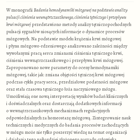
W monografii
Badania hemodynamiki mózgowej na podstawie analizy
pulsacji ciśnienia wewnątrzczaszkowego, ciśnienia tętniczego i przepływu
krwi mózgowej
przedstawiono metody analizy tętniczopochodnych
pulsacji sygnałów niosących informacje o dynamice procesów
mózgowych. Na podstawie modelu krążenia krwi mózgowej
i płynu mózgowo-rdzeniowego analizowano zależności między
wywołanymi pracą serca zmianami ciśnienia tętniczego krwi,
ciśnienia wewnątrzczaszkowego i przepływu krwi mózgowej.
Zaproponowano nowe parametry do oceny hemodynamiki
mózgowej, takie jak: zmiana objętości tętniczej krwi mózgowej
podczas cyklu pracy serca, przedziałowe podatności mózgowe
oraz stała czasowa tętniczego łoża naczyniowego mózgu.
Umożliwiają one nową interpretację wyników badań klinicznych
i doświadczalnych oraz dostarczają dodatkowych informacji
o wewnątrzczaszkowych mechanizmach regulacyjnych
odpowiedzialnych za homeostazę mózgową. Zintegrowanie nauk
technicznych i medycznych do badania procesów zachodzących
w mózgu może nie tylko poszerzyć wiedzę na temat organizacji
i działania tego najbardziej złożonego narządu człowieka,