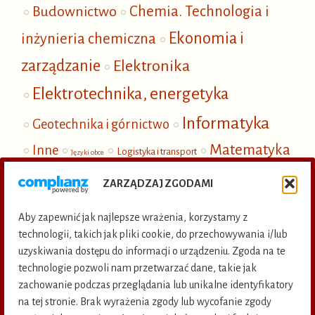
Budownictwo
Chemia. Technologia i
Ekonomia i
inżynieria chemiczna
zarządzanie
Elektronika
Elektrotechnika, energetyka
Informatyka
Geotechnika i górnictwo
Matematyka
Inne
Logistyka i transport
Języki obce
Mechanika
i fizyka
Nauki społeczne
ZARZĄDZAJ ZGODAMI
Ochrona i inżynieria środowiska
Aby zapewnić jak najlepsze wrażenia, korzystamy z
Publikacje elektroniczne
technologii, takich jak pliki cookie, do przechowywania i/lub
uzyskiwania dostępu do informacji o urządzeniu. Zgoda na te
Termoenergetyka
technologie pozwoli nam przetwarzać dane, takie jak
zachowanie podczas przeglądania lub unikalne identyfikatory
na tej stronie. Brak wyrażenia zgody lub wycofanie zgody